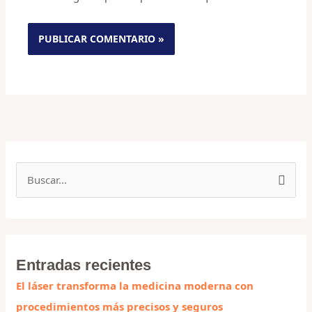
B
u
s
c
Entradas recientes
a
El láser transforma la medicina moderna con
r
procedimientos más precisos y seguros
p